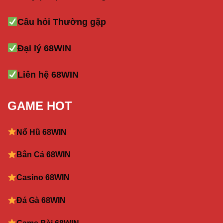
Câu hỏi Thường gặp
Đại lý 68WIN
Liên hệ 68WIN
GAME HOT
Nổ Hũ 68WIN
Bắn Cá 68WIN
Casino 68WIN
Đá Gà 68WIN