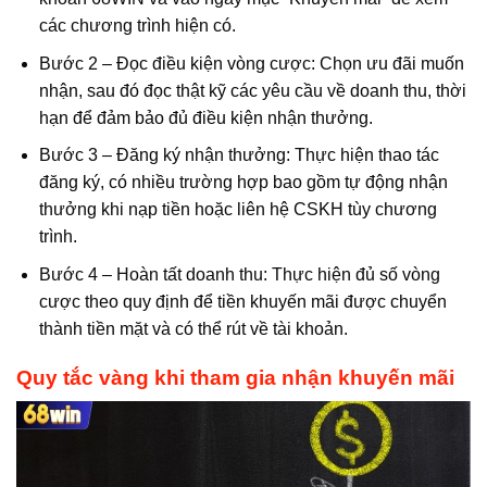
các chương trình hiện có.
Bước 2 – Đọc điều kiện vòng cược: Chọn ưu đãi muốn
nhận, sau đó đọc thật kỹ các yêu cầu về doanh thu, thời
hạn để đảm bảo đủ điều kiện nhận thưởng.
Bước 3 – Đăng ký nhận thưởng: Thực hiện thao tác
đăng ký, có nhiều trường hợp bao gồm tự động nhận
thưởng khi nạp tiền hoặc liên hệ CSKH tùy chương
trình.
Bước 4 – Hoàn tất doanh thu: Thực hiện đủ số vòng
cược theo quy định để tiền khuyến mãi được chuyển
thành tiền mặt và có thể rút về tài khoản.
Quy tắc vàng khi tham gia nhận khuyến mãi