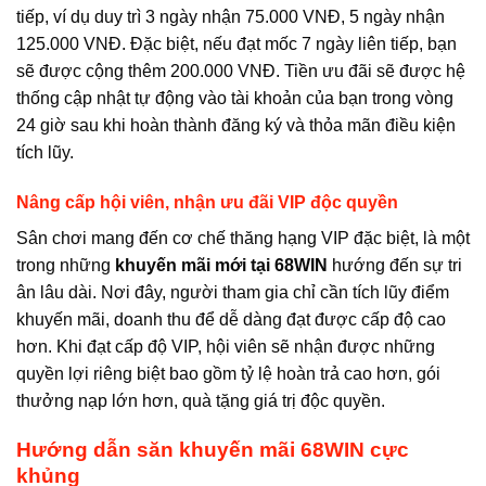
tiếp, ví dụ duy trì 3 ngày nhận 75.000 VNĐ, 5 ngày nhận
125.000 VNĐ. Đặc biệt, nếu đạt mốc 7 ngày liên tiếp, bạn
sẽ được cộng thêm 200.000 VNĐ. Tiền ưu đãi sẽ được hệ
thống cập nhật tự động vào tài khoản của bạn trong vòng
24 giờ sau khi hoàn thành đăng ký và thỏa mãn điều kiện
tích lũy.
Nâng cấp hội viên, nhận ưu đãi VIP độc quyền
Sân chơi mang đến cơ chế thăng hạng VIP đặc biệt, là một
trong những
khuyến mãi mới tại 68WIN
hướng đến sự tri
ân lâu dài. Nơi đây, người tham gia chỉ cần tích lũy điểm
khuyến mãi, doanh thu để dễ dàng đạt được cấp độ cao
hơn. Khi đạt cấp độ VIP, hội viên sẽ nhận được những
quyền lợi riêng biệt bao gồm tỷ lệ hoàn trả cao hơn, gói
thưởng nạp lớn hơn, quà tặng giá trị độc quyền.
Hướng dẫn săn khuyến mãi 68WIN cực
khủng