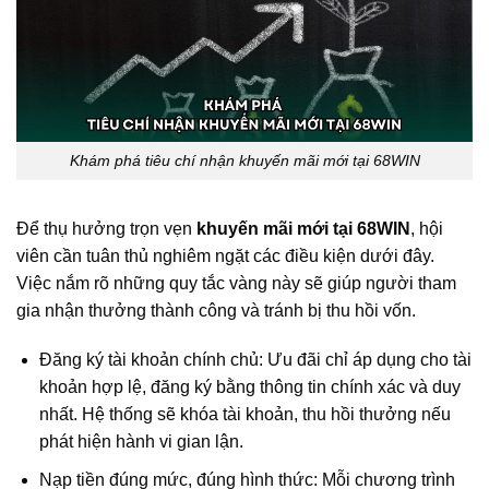
Khám phá tiêu chí nhận khuyến mãi mới tại 68WIN
Để thụ hưởng trọn vẹn
khuyến mãi mới tại 68WIN
, hội
viên cần tuân thủ nghiêm ngặt các điều kiện dưới đây.
Việc nắm rõ những quy tắc vàng này sẽ giúp người tham
gia nhận thưởng thành công và tránh bị thu hồi vốn.
Đăng ký tài khoản chính chủ: Ưu đãi chỉ áp dụng cho tài
khoản hợp lệ, đăng ký bằng thông tin chính xác và duy
nhất. Hệ thống sẽ khóa tài khoản, thu hồi thưởng nếu
phát hiện hành vi gian lận.
Nạp tiền đúng mức, đúng hình thức: Mỗi chương trình