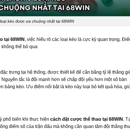
loại kèo được ưa chuộng nhất tại 68WIN
o tại 68WIN
, việc hiểu rõ các loại kèo là cực kỳ quan trọng. Đi
 không thể bỏ qua:
ặc trưng tại hệ thống, được thiết kế để cân bằng tỷ lệ thắng g
. Nguyên tắc là đội mạnh hơn sẽ chấp đội yếu hơn một số bàn
ên bảng kèo. Ưu điểm nổi bật là kèo này loại bỏ kết quả hòa, gi
ỳ phổ biến khi thực hiện
cách đặt cược thể thao tại 68WIN
. T
 tổng điểm số của trận đấu mà không cần quan tâm đội thắng thu