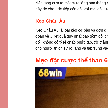
Nền tảng đưa ra một mức tổng bàn thắng d
này dễ chơi, dễ tiếp cận đối với mọi đối t
Kèo Châu Âu
Kèo Châu Âu là loại kèo cơ bản và đơn giả
đoán về 3 kết quả duy nhất bao gồm đội ch
đối, không có tỷ lệ chấp phức tạp, trở thà
cho người thích sự rõ ràng và tập trung và
Mẹo đặt cược thể thao 6