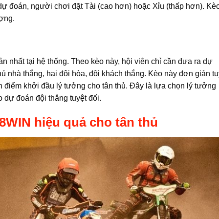
ự đoán, người chơi đặt Tài (cao hơn) hoặc Xỉu (thấp hơn). Kè
ượng.
n nhất tại hệ thống. Theo kèo này, hội viên chỉ cần đưa ra dự
ủ nhà thắng, hai đội hòa, đội khách thắng. Kèo này đơn giản tu
nh điểm khởi đầu lý tưởng cho tân thủ. Đây là lựa chọn lý tưởng
o dự đoán đội thắng tuyệt đối.
8WIN hiệu quả cho tân thủ