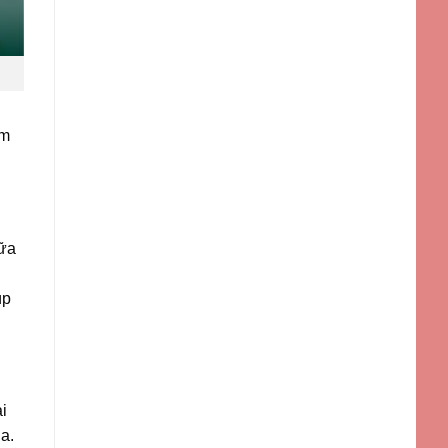
ểm
iữa
úp
ại
a.