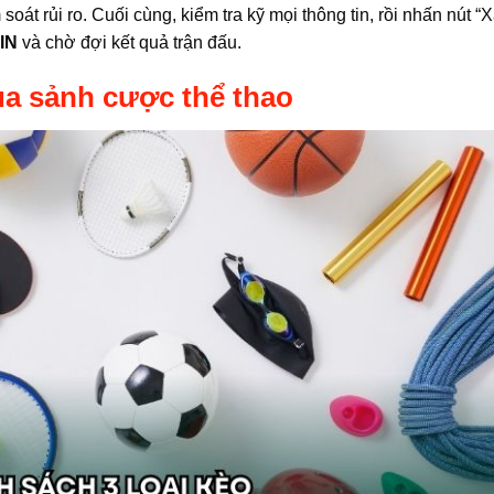
soát rủi ro. Cuối cùng, kiểm tra kỹ mọi thông tin, rồi nhấn nút “
IN
và chờ đợi kết quả trận đấu.
của sảnh cược thể thao