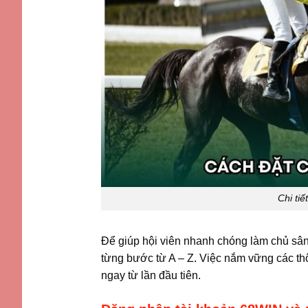
Chi tiế
Để giúp hội viên nhanh chóng làm chủ sâ
từng bước từ A – Z. Việc nắm vững các th
ngay từ lần đầu tiên.