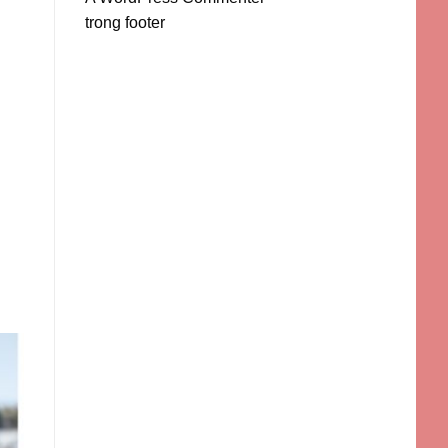
trong
footer