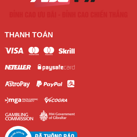
THANH TOÁN