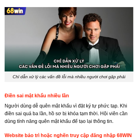
Chỉ dẫn xử lý các vấn đề lỗi mà nhiều người chơi gặp phải
Điền sai mật khẩu nhiều lần
Người dùng dễ quên mật khẩu vì đặt ký tự phức tạp. Khi
điền sai quá ba lần, hồ sơ bị khóa tạm thời. Hội viên cần
dùng tính năng quên mật khẩu để tạo lại thông tin.
Website bảo trì hoặc nghẽn truy cập đăng nhập 68WIN