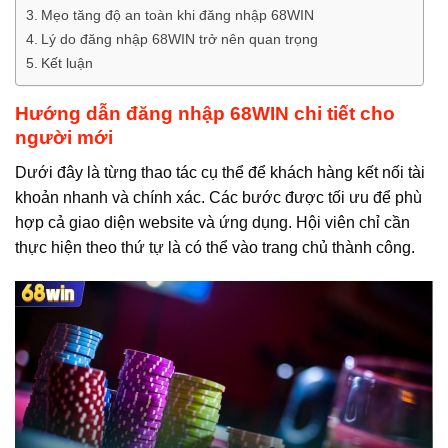
Mẹo tăng độ an toàn khi đăng nhập 68WIN
Lý do đăng nhập 68WIN trở nên quan trọng
Kết luận
Hướng dẫn đăng nhập 68WIN chi tiết cho
người mới
Dưới đây là từng thao tác cụ thể để khách hàng kết nối tài
khoản nhanh và chính xác. Các bước được tối ưu để phù
hợp cả giao diện website và ứng dụng. Hội viên chỉ cần
thực hiện theo thứ tự là có thể vào trang chủ thành công.