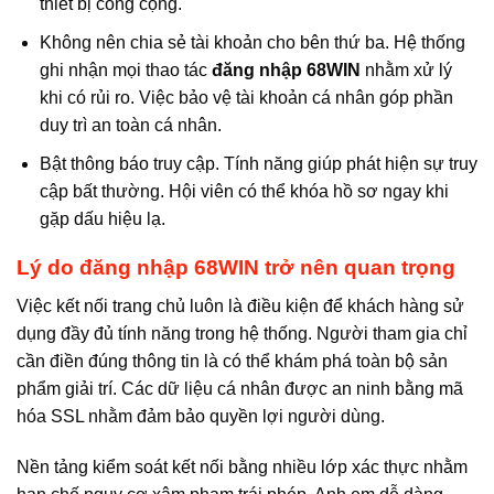
thiết bị công cộng.
Không nên chia sẻ tài khoản cho bên thứ ba. Hệ thống
ghi nhận mọi thao tác
đăng nhập 68WIN
nhằm xử lý
khi có rủi ro. Việc bảo vệ tài khoản cá nhân góp phần
duy trì an toàn cá nhân.
Bật thông báo truy cập. Tính năng giúp phát hiện sự truy
cập bất thường. Hội viên có thể khóa hồ sơ ngay khi
gặp dấu hiệu lạ.
Lý do đăng nhập 68WIN trở nên quan trọng
Việc kết nối trang chủ luôn là điều kiện để khách hàng sử
dụng đầy đủ tính năng trong hệ thống. Người tham gia chỉ
cần điền đúng thông tin là có thể khám phá toàn bộ sản
phẩm giải trí. Các dữ liệu cá nhân được an ninh bằng mã
hóa SSL nhằm đảm bảo quyền lợi người dùng.
Nền tảng kiểm soát kết nối bằng nhiều lớp xác thực nhằm