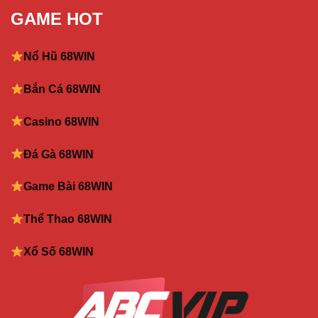
GAME HOT
Nổ Hũ 68WIN
Bắn Cá 68WIN
Casino 68WIN
Đá Gà 68WIN
Game Bài 68WIN
Thể Thao 68WIN
Xổ Số 68WIN