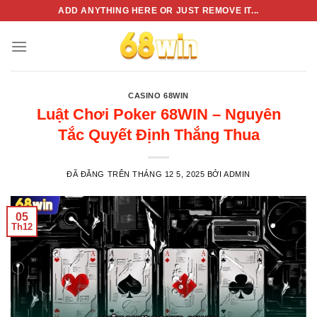
Chuyển
ADD ANYTHING HERE OR JUST REMOVE IT...
đến
nội
dung
CASINO 68WIN
Luật Chơi Poker 68WIN – Nguyên
Tắc Quyết Định Thắng Thua
ĐÃ ĐĂNG TRÊN
THÁNG 12 5, 2025
BỞI
ADMIN
05
Th12