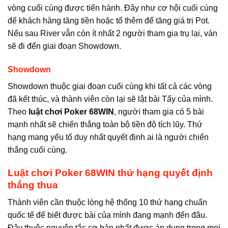
vòng cuối cùng được tiến hành. Đây như cơ hội cuối cùng
để khách hàng tăng tiền hoặc tố thêm để tăng giá trị Pot.
Nếu sau River vẫn còn ít nhất 2 người tham gia trụ lại, ván
sẽ đi đến giai đoạn Showdown.
Showdown
Showdown thuộc giai đoạn cuối cùng khi tất cả các vòng
đã kết thúc, và thành viên còn lại sẽ lật bài Tẩy của mình.
Theo
luật chơi Poker 68WIN
, người tham gia có 5 bài
mạnh nhất sẽ chiến thắng toàn bộ tiền độ tích lũy. Thứ
hạng mang yếu tố duy nhất quyết định ai là người chiến
thắng cuối cùng.
Luật chơi Poker 68WIN thứ hạng quyết định
thắng thua
Thành viên cần thuộc lòng hệ thống 10 thứ hạng chuẩn
quốc tế để biết được bài của mình đang mạnh đến đâu.
Đây thuộc nguyên tắc cơ bản nhất được áp dụng trong mọi