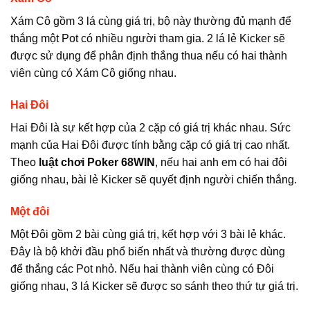
Xám Cô gồm 3 lá cùng giá trị, bộ này thường đủ mạnh để
thắng một Pot có nhiều người tham gia. 2 lá lẻ Kicker sẽ
được sử dụng để phân định thắng thua nếu có hai thành
viên cùng có Xám Cô giống nhau.
Hai Đôi
Hai Đôi là sự kết hợp của 2 cặp có giá trị khác nhau. Sức
mạnh của Hai Đôi được tính bằng cặp có giá trị cao nhất.
Theo
luật chơi Poker 68WIN
, nếu hai anh em có hai đôi
giống nhau, bài lẻ Kicker sẽ quyết định người chiến thắng.
Một đôi
Một Đôi gồm 2 bài cùng giá trị, kết hợp với 3 bài lẻ khác.
Đây là bộ khởi đầu phổ biến nhất và thường được dùng
để thắng các Pot nhỏ. Nếu hai thành viên cùng có Đôi
giống nhau, 3 lá Kicker sẽ được so sánh theo thứ tự giá trị.