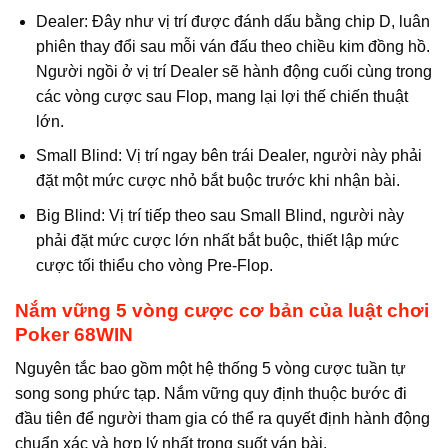
Dealer: Đây như vị trí được đánh dấu bằng chip D, luân
phiên thay đổi sau mỗi ván đấu theo chiều kim đồng hồ.
Người ngồi ở vị trí Dealer sẽ hành động cuối cùng trong
các vòng cược sau Flop, mang lại lợi thế chiến thuật
lớn.
Small Blind: Vị trí ngay bên trái Dealer, người này phải
đặt một mức cược nhỏ bắt buộc trước khi nhận bài.
Big Blind: Vị trí tiếp theo sau Small Blind, người này
phải đặt mức cược lớn nhất bắt buộc, thiết lập mức
cược tối thiểu cho vòng Pre-Flop.
Nắm vững 5 vòng cược cơ bản của luật chơi
Poker 68WIN
Nguyên tắc bao gồm một hệ thống 5 vòng cược tuần tự
song song phức tạp. Nắm vững quy định thuộc bước đi
đầu tiên để người tham gia có thể ra quyết định hành động
chuẩn xác và hợp lý nhất trong suốt ván bài.