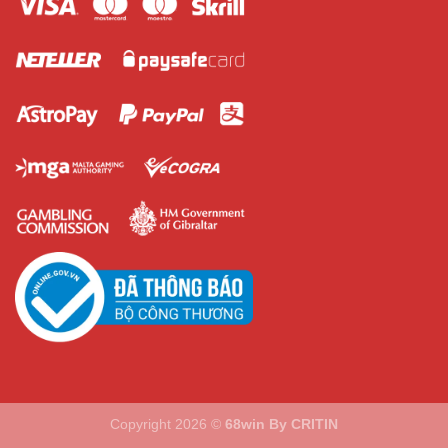
Copyright 2026 ©
68win By CRITIN