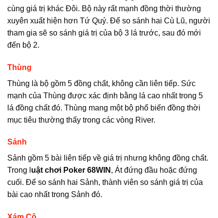
cùng giá trị khác Đôi. Bộ này rất mạnh đồng thời thường
xuyên xuất hiện hơn Tứ Quý. Để so sánh hai Cù Lũ, người
tham gia sẽ so sánh giá trị của bộ 3 lá trước, sau đó mới
đến bộ 2.
Thùng
Thùng là bộ gồm 5 đồng chất, không cần liên tiếp. Sức
mạnh của Thùng được xác định bằng lá cao nhất trong 5
lá đồng chất đó. Thùng mang một bộ phổ biến đồng thời
mục tiêu thường thấy trong các vòng River.
Sảnh
Sảnh gồm 5 bài liên tiếp về giá trị nhưng không đồng chất.
Trong l
uật chơi Poker 68WIN
, Át đứng đầu hoặc đứng
cuối. Để so sánh hai Sảnh, thành viên so sánh giá trị của
bài cao nhất trong Sảnh đó.
Xám Cô