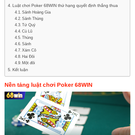
Luật chơi Poker 68WIN thứ hạng quyết định thắng thua
Sảnh Hoàng Gia
Sảnh Thùng
Tứ Quý
Cù Lũ
Thùng
Sảnh
Xám Cô
Hai Đôi
Một đôi
Kết luận
Nền tảng luật chơi Poker 68WIN